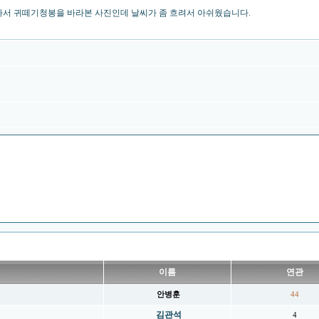
가서 귀떼기청봉을 바라본 사진인데 날씨가 좀 흐려서 아쉬웠습니다.
이름
연관
안병훈
44
김관석
4