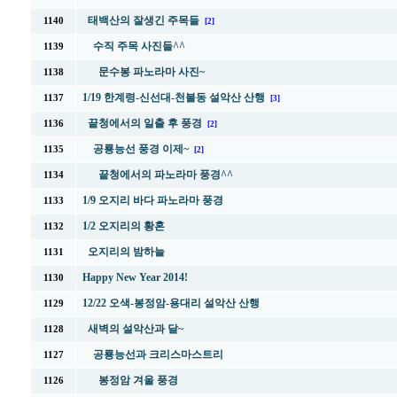
태백산의 잘생긴 주목들
1140
[2]
수직 주목 사진들^^
1139
문수봉 파노라마 사진~
1138
1/19 한계령-신선대-천불동 설악산 산행
1137
[3]
끝청에서의 일출 후 풍경
1136
[2]
공룡능선 풍경 이제~
1135
[2]
끝청에서의 파노라마 풍경^^
1134
1/9 오지리 바다 파노라마 풍경
1133
1/2 오지리의 황혼
1132
오지리의 밤하늘
1131
Happy New Year 2014!
1130
12/22 오색-봉정암-용대리 설악산 산행
1129
새벽의 설악산과 달~
1128
공룡능선과 크리스마스트리
1127
봉정암 겨울 풍경
1126