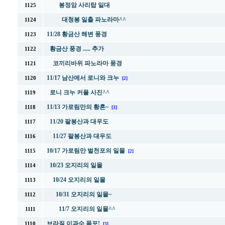
봉정암 사리탑 일대
1125
대청봉 일출 파노라마^^
1124
11/28 황금산 해변 풍경
1123
황금산 풍경 ..... 추가
1122
코끼리바위 파노라마 풍경
1121
11/17 남산에서 로니와 크누
1120
[2]
로니 크누 커플 사진^^
1119
11/13 가로림만의 황혼~
1118
[3]
11/20 팔봉산과 대우도
1117
11/27 팔봉산과 대우도
1116
10/17 가로림만 벌천포의 일몰
1115
[2]
10/23 오지리의 일몰
1114
10/24 오지리의 일몰
1113
10/31 오지리의 일몰~
1112
11/7 오지리의 일몰^^
1111
브라질 이과수 폭포!
1110
[3]