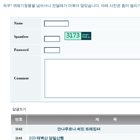
와우! 귀떼기청봉을 넘어서니 진달래가 더욱더 많았습니다. 아래 사진은 좀더 멀리
Name
Spamfree
Password
Comment
답글쓰기
번호
제 목
안나푸르나 써킷 트레킹44
1142
2/23 태백산 당일산행
1141