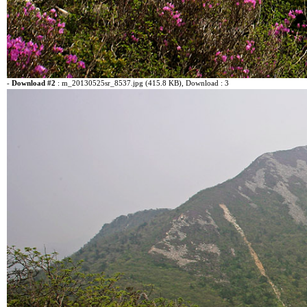
-
Download #2
:
m_20130525sr_8537.jpg (415.8 KB)
, Download : 3