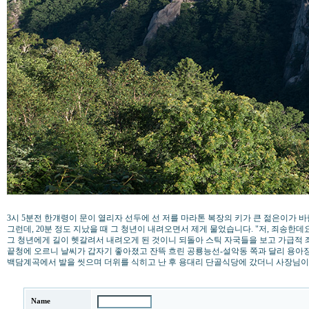
3시 5분전 한걔령이 문이 열리자 선두에 선 저를 마라톤 복장의 키가 큰 젊은이가 
그런데, 20분 정도 지났을 때 그 청년이 내려오면서 제게 물었습니다. "저, 죄송한데
그 청년에게 길이 헷갈려서 내려오게 된 것이니 되돌아 스틱 자국들을 보고 가급적 
끝청에 오르니 날씨가 갑자기 좋아졌고 잔뜩 흐린 공룡능선-설악동 쪽과 달리 용아장
백담계곡에서 발을 씻으며 더위를 식히고 난 후 용대리 단골식당에 갔더니 사장님이
Name