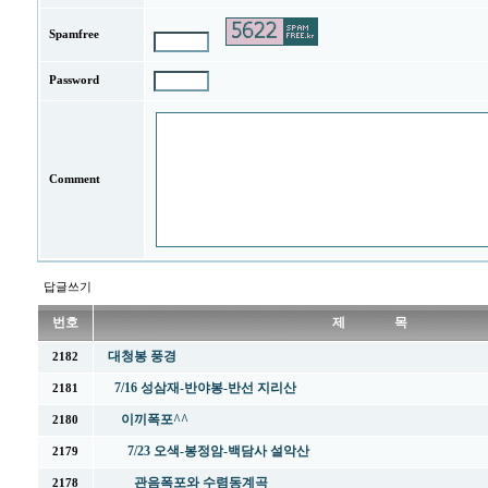
Spamfree
Password
Comment
답글쓰기
번호
제 목
대청봉 풍경
2182
7/16 성삼재-반야봉-반선 지리산
2181
이끼폭포^^
2180
7/23 오색-봉정암-백담사 설악산
2179
관음폭포와 수렴동계곡
2178