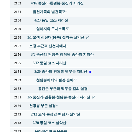
4/16 중산리-천왕봉-중산리 지리산
2162
법천계곡의 법천폭포~
2161
4/23 동일 코스 지리산
2160
얼레지와 구시소폭포
2159
3/1 오색-신선대(왕복)-설악동 설악산 ✅
2158
소청 부근과 신선대에서~
2157
3/5 중산리-천왕봉-장터목-중산리 지리산
2156
3/12 동일 코스 지리산
2155
3/20 중산리-천왕봉-백무동 지리산
2154
[1]
천왕봉에서의 설경/운해^^
2153
통천문 부근과 백무동 길의 설경
2152
2/5 중산리-일출봉-천왕봉-중산리 지리산 ✅
2151
천왕봉 부근 설경~
2150
2/12 오색-봉정암-백담사 설악산
2149
2/20 동일 코스 설악산
2148
용아장성과 관음폭포
2147