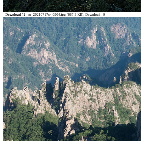
-
Download #2
:
m_20210717sr_0904.jpg (687.3 KB)
, Download : 9