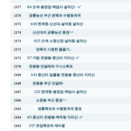
6/4 오색-봉정암-백담사 설악산~ ✅
2177
공룡능선 부근 운해와 수렴동계곡
2176
6/18 한계령-신선대-설악동 설악산
2175
신선대의 공룡능선 풍경^^
2174
6/25 오색-소청산장-설악동 설악산
2173
양폭의 시원한 물줄기..
2172
5/7 거림-천왕봉-중산리 지리산 ✅
2171
천왕봉 진달래와 구시소폭포
2170
5/14 중산리-일출봉-천왕봉-중산리 지리산
2169
천왕봉 부근 진달래~
2168
5/22 한계령-봉정암-백담사 설악산
2167
소청봉 부근 풍경^^
2166
쌍룡폭포와 수렴동계곡 풍경
2165
4/3 중산리-천왕봉-백무동 지리산 ✅
2164
3/27 유암폭포와 제비꽃
2163