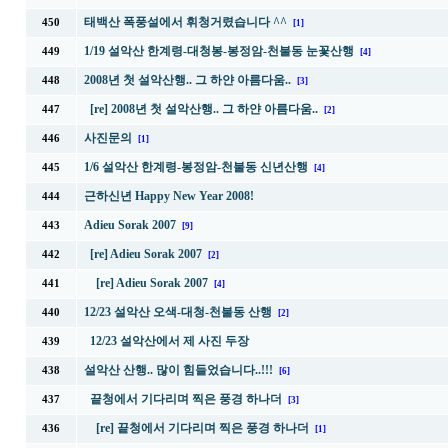
태백산 폭풍설에서 휘청거렸습니다 ^^
450
[1]
1/19 설악산 한계령-대청봉-봉정암-천불동 눈꽃산행
449
[4]
2008년 첫 설악산행.. 그 하얀 아름다움..
448
[3]
[re] 2008년 첫 설악산행.. 그 하얀 아름다움..
447
[2]
사진문의
446
[1]
1/6 설악산 한계령-봉정암-천불동 신년산행
445
[4]
근하신년 Happy New Year 2008!
444
Adieu Sorak 2007
443
[9]
[re] Adieu Sorak 2007
442
[2]
[re] Adieu Sorak 2007
441
[4]
12/23 설악산 오색-대청-천불동 산행
440
[2]
12/23 설악산에서 제 사진 두장
439
설악산 산행.. 많이 힘들었습니다..!!!
438
[6]
끝청에서 기다리며 찍은 풍경 하나더
437
[3]
[re] 끝청에서 기다리며 찍은 풍경 하나더
436
[1]