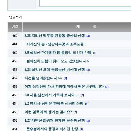
답글쓰기
번호
제 목
3/28 지리산 백무동-천왕동-중산리 산행
462
[4]
지리산의 봄 - 생강나무꽃과 소폭포들 ^
461
3/9 설악산 한계령-대청-봉정암-비선대 산행
460
[3]
설악산에도 봄이 찾아 오고 있었습니다 ^
459
2/23 설악산 오색-공룡능선-비선대 산행
458
[2]
사선을 넘어왔습니다 ^^
457
[1]
어제 삼각산에 가서 전망대 위에서 찍은 사진입니다
456
[1]
2/8 서울 남산에서 가족과 로니와 ....
455
[2]
2/2 영각사-남덕유-향적봉-삼공리 산행
454
[4]
이런 얼룩이 왜 생기는 걸까요?
453
[2]
1/27 태백산 화방재-천제단-문수봉 산행
452
[3]
문수봉에서의 풍경과 제사진 한장
451
[1]