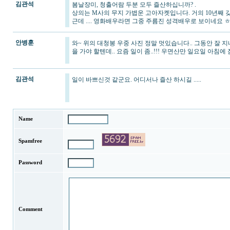
김관석
봄날장미, 청출어람 두분 모두 즐산하십니까? .
상의는 M사의 무지 가볍운 고아자켓입니다. 거의 10년째 
근데 .... 영화배우라면 그중 주름진 성격배우로 보이네요 
안병훈
와~ 위의 대청봉 우중 사진 정말 멋있습니다.. 그동안 잘 지
을 가야 할텐데.. 요즘 일이 좀..!!! 우면산만 일요일 아침
김관석
일이 바쁘신것 같군요. 어디서나 즐산 하시길 .....
Name
Spamfree
Password
Comment