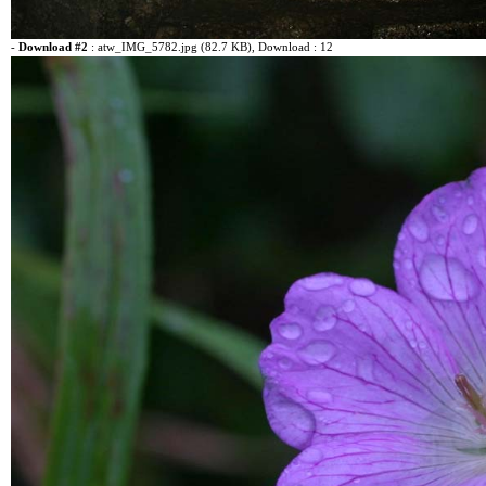
-
Download #2
:
atw_IMG_5782.jpg (82.7 KB)
, Download : 12