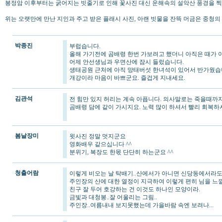
봉정암 이후부터는 굵어지는 빗줄기로 인해 꽃사진 대신 운해속의 설악산 풍경을 찍
위는 오랫만에 만난 지인과 주고 받은 플래시 사진, 아랜 빗물을 잔뜩 머금은 중청
박종진
부럽습니다.
올해 가기전에 곰배령 한번 가보려고 했더니 아직은 때가 
어제 안선생님과 우면산에 잠시 들렀습니다.
생태공원 근처에 아직 망태버섯 한녀석이 있어서 반가웠습
개강이라 마음이 바쁘군요. 즐겁게 지내세요.
김관석
전 힘만 있지 허리는 계속 아픕니다. 의사말로는 죽을때까지라나
곰배령 담에 같이 가시지요. 노력 많이 하셔서 빨리 회복하
봄날장미
윗사진 정말 멋지군요
영화배우 같으십니다 ^^
분위기, 복장도 한몫 단단히 하는군요 ^^
청출어람
이렇게 비오는 날 탁배기..산에서가 아니면 신당동에서라도
주인장의 산에 대한 열정이 지극하여 이렇게 편히 님을 느낄
친구 잘 두어 호강하는 건 이것도 하나인 모양이라.
금빛과 대청봉..잘 어울리는 그림..
주인장..여름내내 보지못했는데 가을바람 속엔 보려나...