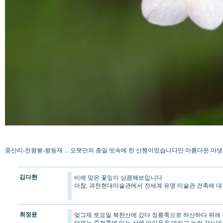
중산리-천왕봉-왕등재 ... 오랫만의 종일 빗속에 한 산행이었습니다만 아름다운 야생화
김다현
비에 맞은 꽃잎이 상큼해보입니다
아참, 과천현대미술관에서 전세계 유명 미술관 건축에 대
최정윤
엊그제 토요일 북한산에 갔다 정릉쪽으로 하산하다 위에 