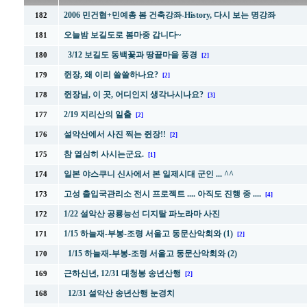
2006 민건협+민예총 봄 건축강좌-History, 다시 보는 명강좌
182
오늘밤 보길도로 봄마중 갑니다~
181
3/12 보길도 동백꽃과 땅끝마을 풍경
180
[2]
쥔장, 왜 이리 쓸쓸하나요?
179
[2]
쥔장님, 이 곳, 어디인지 생각나시나요?
178
[3]
2/19 지리산의 일출
177
[2]
설악산에서 사진 찍는 쥔장!!
176
[2]
참 열심히 사시는군요.
175
[1]
일본 야스쿠니 신사에서 본 일제시대 군인 ... ^^
174
고성 출입국관리소 전시 프로젝트 .... 아직도 진행 중 ....
173
[4]
1/22 설악산 공룡능선 디지탈 파노라마 사진
172
1/15 하늘재-부봉-조령 서울고 동문산악회와 (1)
171
[2]
1/15 하늘재-부봉-조령 서울고 동문산악회와 (2)
170
근하신년, 12/31 대청봉 송년산행
169
[2]
12/31 설악산 송년산행 눈경치
168