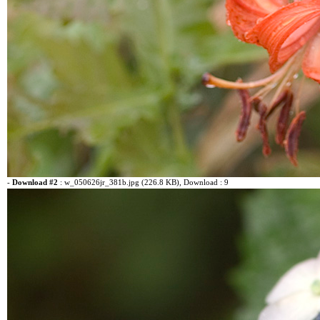
-
Download #2
:
w_050626jr_381b.jpg (226.8 KB)
, Download : 9