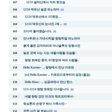
12/31 설악산에서 저의 뒷모습
167
12/24 덕유산 설경 파노라마
166
[2]
12/24 덕유산에서 AT쥔장 ...
165
12/24 덕유산의 눈사진 2제 ...
164
[2]
드디어 들어왔습니다.
163
[1]
안나푸르나-가네시히말-랑탕히말 파노라마
162
붉게 물든 강자라리와 마나슬루의 망원사진
161
높은 곳에 사는 사는 네팔사람들 모습들~
160
랑탕 트레킹 중의 AT쥔장과 여러 사람들~
159
Hello Katrine~ ... 랑탕에서 만난 카트린
158
[re] Hello Katrine ... 카트린으로부터의 답장 (옮김)
157
Hello Hans~ ... 싱곰파에서 만난 한스
156
12/3-12/14 랑탕 트레킹 다녀옵니다.
155
[2]
네팔 랑탕 걍진 피크와 체르코리에서~
154
워싱톤의 손영구 박사 가족사진 ~
153
귀한 사진 잘 썼습니다
152
[1]