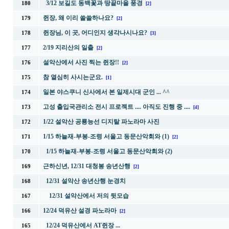
3/12 보길도 동백꽃과 땅끝마을 풍경
180
[2]
쥔장, 왜 이리 쓸쓸하나요?
179
[2]
쥔장님, 이 곳, 어디인지 생각나시나요?
178
[3]
2/19 지리산의 일출
177
[2]
설악산에서 사진 찍는 쥔장!!
176
[2]
참 열심히 사시는군요.
175
[1]
일본 야스쿠니 신사에서 본 일제시대 군인 ... ^^
174
고성 출입국관리소 전시 프로젝트 .... 아직도 진행 중 ....
173
[4]
1/22 설악산 공룡능선 디지탈 파노라마 사진
172
1/15 하늘재-부봉-조령 서울고 동문산악회와 (1)
171
[2]
1/15 하늘재-부봉-조령 서울고 동문산악회와 (2)
170
근하신년, 12/31 대청봉 송년산행
169
[2]
12/31 설악산 송년산행 눈경치
168
12/31 설악산에서 저의 뒷모습
167
12/24 덕유산 설경 파노라마
166
[2]
12/24 덕유산에서 AT쥔장 ...
165