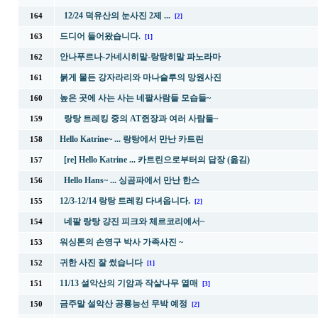
12/24 덕유산의 눈사진 2제 ...
164
[2]
드디어 들어왔습니다.
163
[1]
안나푸르나-가네시히말-랑탕히말 파노라마
162
붉게 물든 강자라리와 마나슬루의 망원사진
161
높은 곳에 사는 사는 네팔사람들 모습들~
160
랑탕 트레킹 중의 AT쥔장과 여러 사람들~
159
Hello Katrine~ ... 랑탕에서 만난 카트린
158
[re] Hello Katrine ... 카트린으로부터의 답장 (옮김)
157
Hello Hans~ ... 싱곰파에서 만난 한스
156
12/3-12/14 랑탕 트레킹 다녀옵니다.
155
[2]
네팔 랑탕 걍진 피크와 체르코리에서~
154
워싱톤의 손영구 박사 가족사진 ~
153
귀한 사진 잘 썼습니다
152
[1]
11/13 설악산의 기암과 작살나무 열매
151
[3]
금주말 설악산 공룡능선 무박 예정
150
[2]