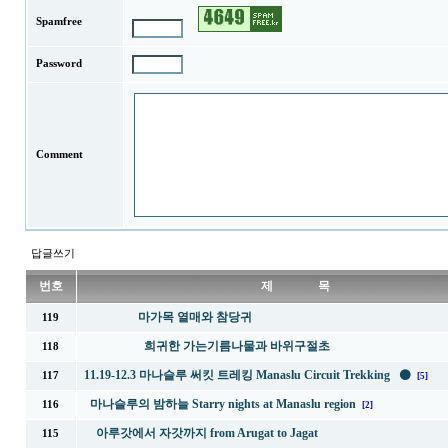
Spamfree
Password
Comment
답글쓰기
번호
제 목
마가목 열매와 참당귀
119
희귀한 가는기름나물과 바위구절초
118
11.19-12.3 마나슬루 써킷 트레킹 Manaslu Circuit Trekking ⚫
117
[5]
마나슬루의 밤하늘 Starry nights at Manaslu region
116
[2]
아루갓에서 자갓까지 from Arugat to Jagat
115