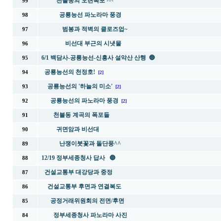
천불동의 오련폭포 ^^
99
공룡능선 파노라마 풍경
98
범봉과 적벽의 클로즈업~
97
비선대 부근의 시냇물
96
6/1 백담사-공룡능선-신흥사 설악산 산행 🔵
95
공룡능선의 천정호!
94
[2]
공룡능선의 '하늘의 미소'
93
[2]
공룡능선의 파노라마 풍경
92
[2]
천불동 계곡의 폭포들
91
귀면암과 비선대
90
난쟁이붓꽃과 돌단풍^^
89
12/19 정부세종청사 답사 🔵
88
건설교통부 대강당과 중정
87
건설교통부 후면과 연결복도
86
공정거래위원회의 전면/후면
85
정부세종청사 파노라마 사진
84