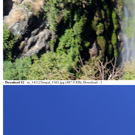
-
Download #2
:
m_141123nepal_1565.jpg (487.0 KB)
, Download : 2