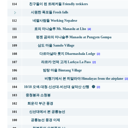
친구들이 된 트레커들 Friendly trekkers
114
시원한 폭포들 Fresh falls
네팔사람들 Working Nepalese
112
로의 마나슬루 Mt. Manaslu at Lho
111
[4]
펑젠 곰파의 마나슬루 Manaslu at Pungyen Gompa
110
삼도 마을 Samdo Village
109
다르마샬라 롯지 Dharmashala Lodge
108
[2]
라르캬 언덕 고개 Larkya La Pass
107
[2]
빔탕 마을 Bimtang Village
106
비행기에서 본 히말라야 Himalayas from the airplane
105
[2]
10/18 오색-대청-신선대-비선대 설악산 산행 🔵
104
[2]
중청봉과 소청봉
103
희운각 부근 풍경
102
신선대에서 본 공룡능선
101
공룡능선 풍경 이제
100