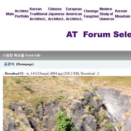
시원한 폭포들 Fresh falls
김관석
(Homepage)
-
Download #1
:
m_141123nepal_6804.jpg (350.2 KB)
, Download : 2