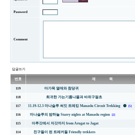
Password
Comment
답글쓰기
번호
제 목
마가목 열매와 참당귀
119
희귀한 가는기름나물과 바위구절초
118
11.19-12.3 마나슬루 써킷 트레킹 Manaslu Circuit Trekking ⚫
117
[5]
마나슬루의 밤하늘 Starry nights at Manaslu region
116
[2]
아루갓에서 자갓까지 from Arugat to Jagat
115
친구들이 된 트레커들 Friendly trekkers
114