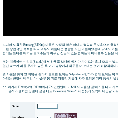
드디어 도착한 Bimtang(3590m) 마을은 자생적 말은 아니고 캠핑과 롯지용으로 형
그런 상업적인 목적을 떠나 너무도 아름다운 풍광을 지닌 마을이었는데 낮에도 아
밤에는 또다른 매력을 보여주는게 아무런 전등이 없는 밤하늘의 마나슬루 산들은 
저는 계획상애는 삼도(Samdo)에서 하루를 보내려 했지만 가이드는 혹시 모르는 
일단 라르캬 라를 무사히 넘은 후 여기 빙탕에서 하루를 더 보내는 것이 바람직하다고
윗 사진은 롯지 옆 비탕을 끝까지 오르면 보이는 Salpudanda 빙하와 함께 보이는 
아래는 반달에 비추인 마나슬루 봉 위로 떠있던 겨울에 자주 오리온 기타 등등의 별
p.s. 여기서 Dharapani(1963m)까지 7시간반만에 도착해서 다음날 짚/버스를 타고
올레와 벤처럼 당일에 짚을 타고 Besisahar(760m)까지 밤늦게 도착해 다음날 
Name
Spamfree