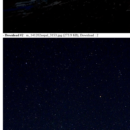
-
Download #2
:
m_141202nepal_3153.jpg (273.9 KB)
, Download : 2