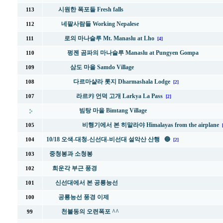
시원한 폭포들 Fresh falls
113
네팔사람들 Working Nepalese
112
로의 마나슬루 Mt. Manaslu at Lho
111
[4]
펑젠 곰파의 마나슬루 Manaslu at Pungyen Gompa
110
삼도 마을 Samdo Village
109
다르마샬라 롯지 Dharmashala Lodge
108
[2]
라르캬 언덕 고개 Larkya La Pass
107
[2]
빔탕 마을 Bimtang Village
비행기에서 본 히말라야 Himalayas from the airplane
105
10/18 오색-대청-신선대-비선대 설악산 산행 🔵
104
[2]
중청봉과 소청봉
103
희운각 부근 풍경
102
신선대에서 본 공룡능선
101
공룡능선 풍경 이제
100
천불동의 오련폭포 ^^
99