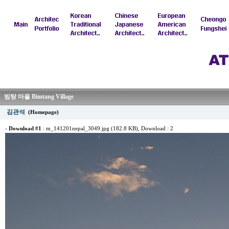
빔탕 마을 Bimtang Village
김관석
(Homepage)
-
Download #1
:
m_141201nepal_3049.jpg (182.8 KB)
, Download : 2