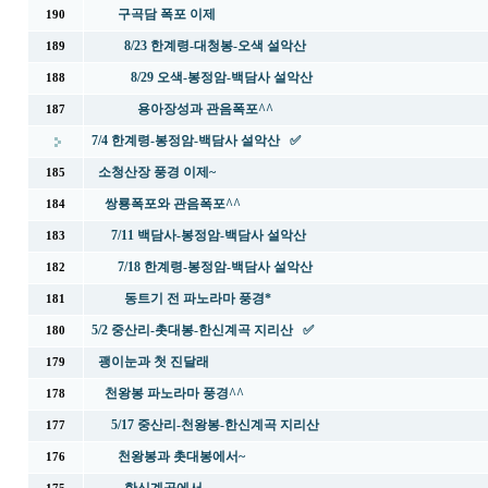
구곡담 폭포 이제
190
8/23 한계령-대청봉-오색 설악산
189
8/29 오색-봉정암-백담사 설악산
188
용아장성과 관음폭포^^
187
7/4 한계령-봉정암-백담사 설악산 ✅
소청산장 풍경 이제~
185
쌍룡폭포와 관음폭포^^
184
7/11 백담사-봉정암-백담사 설악산
183
7/18 한계령-봉정암-백담사 설악산
182
동트기 전 파노라마 풍경*
181
5/2 중산리-촛대봉-한신계곡 지리산 ✅
180
괭이눈과 첫 진달래
179
천왕봉 파노라마 풍경^^
178
5/17 중산리-천왕봉-한신계곡 지리산
177
천왕봉과 촛대봉에서~
176