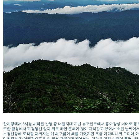
한계령에서 3시경 시작된 산행 중 너덜지대 지난 뷰포인트에서 용아장성 너머로 동
또한 끝청에서도 점봉산 앞과 뒤로 하얀 운해가 많이 자리잡고 있어서 흐린 날씨에
소청산장에 도착할 때까지는 계속 구름이 해를 가렸지만 조금 기다리니까 드디어 아
며칠전 비가 이례적으로 많이 와서 구곡담계곡에서는, 거의 장마철 수량이 흘러 내