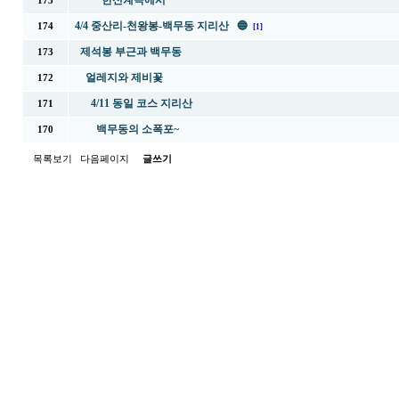
한신계곡에서
175
4/4 중산리-천왕봉-백무동 지리산 🔵
174
[1]
제석봉 부근과 백무동
173
얼레지와 제비꽃
172
4/11 동일 코스 지리산
171
백무동의 소폭포~
170
목록보기
다음페이지
글쓰기