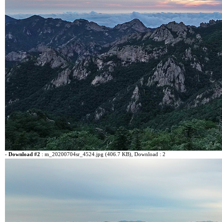
-
Download #2
:
m_20200704sr_4524.jpg (406.7 KB)
, Download : 2