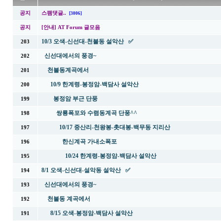
공지
스팸댓글..
[3006]
공지
[안내] AT Forum 글모음
10/3 오색-신선대-천불동 설악산 ✅
203
신선대에서의 풍경~
202
천불동계곡에서
201
10/9 한계령-봉정암-백담사 설악산
200
봉정암 부근 단풍
199
쌍룡폭포와 수렴동계곡 단풍^^
198
10/17 중산리-천왕봉-촛대봉-백무동 지리산
197
한신계곡 가내소폭포
196
10/24 한계령-봉정암-백담사 설악산
195
8/1 오색-신선대-설악동 설악산 ✅
194
신선대에서의 풍경~
193
천불동 계곡에서
192
8/15 오색-봉정암-백담사 설악산
191