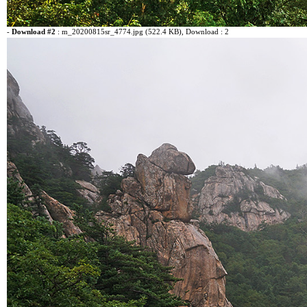
-
Download #2
:
m_20200815sr_4774.jpg (522.4 KB)
, Download : 2