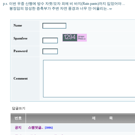
p.s. 이번 우중 산행에 방수 자켓/모자 외에 비 바지(Rain pants)까지 입었어야 ...
봉정암의 엉성한 증축부가 주변 자연 풍경과 너무 안 어울리는..ㅠ
Name
Spamfree
Password
Comment
답글쓰기
번호
제 목
공지
스팸댓글..
[3006]