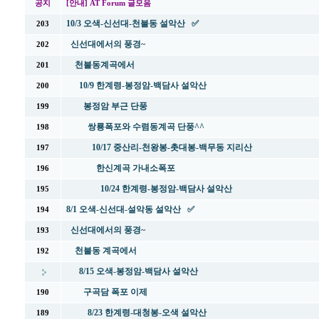
공지
[안내] AT Forum 글모음
10/3 오색-신선대-천불동 설악산 ✅
203
신선대에서의 풍경~
202
천불동계곡에서
201
10/9 한계령-봉정암-백담사 설악산
200
봉정암 부근 단풍
199
쌍룡폭포와 수렴동계곡 단풍^^
198
10/17 중산리-천왕봉-촛대봉-백무동 지리산
197
한신계곡 가내소폭포
196
10/24 한계령-봉정암-백담사 설악산
195
8/1 오색-신선대-설악동 설악산 ✅
194
신선대에서의 풍경~
193
천불동 계곡에서
192
8/15 오색-봉정암-백담사 설악산
구곡담 폭포 이제
190
8/23 한계령-대청봉-오색 설악산
189