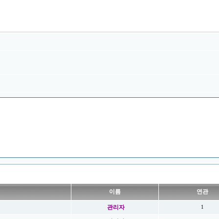
이름
연관
관리자
1