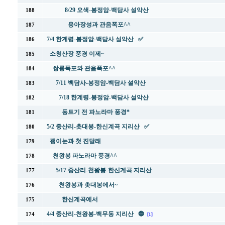
8/29 오색-봉정암-백담사 설악산
188
용아장성과 관음폭포^^
187
7/4 한계령-봉정암-백담사 설악산 ✅
186
소청산장 풍경 이제~
185
쌍룡폭포와 관음폭포^^
184
7/11 백담사-봉정암-백담사 설악산
183
7/18 한계령-봉정암-백담사 설악산
182
동트기 전 파노라마 풍경*
181
5/2 중산리-촛대봉-한신계곡 지리산 ✅
180
괭이눈과 첫 진달래
179
천왕봉 파노라마 풍경^^
178
5/17 중산리-천왕봉-한신계곡 지리산
177
천왕봉과 촛대봉에서~
176
한신계곡에서
175
4/4 중산리-천왕봉-백무동 지리산 🔵
174
[1]