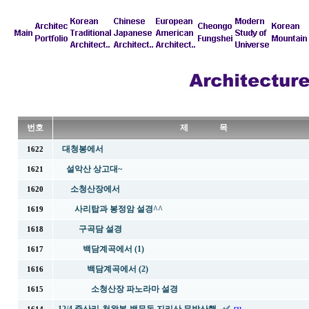
번호
제 목
대청봉에서
1622
설악산 상고대~
1621
소청산장에서
1620
사리탑과 봉정암 설경^^
1619
구곡담 설경
1618
백담계곡에서 (1)
1617
백담계곡에서 (2)
1616
소청산장 파노라마 설경
1615