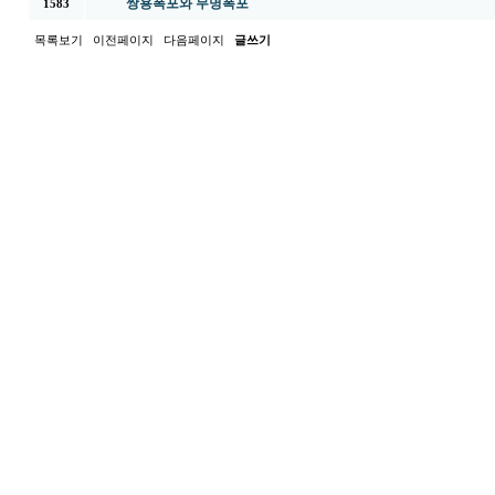
쌍용폭포와 무명폭포
1583
목록보기
이전페이지
다음페이지
글쓰기