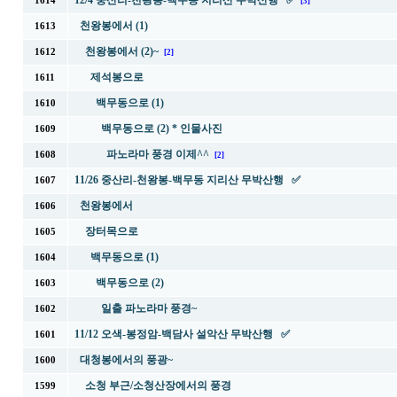
12/4 중산리-천왕봉-백무동 지리산 무박산행 ✅
1614
[3]
천왕봉에서 (1)
1613
천왕봉에서 (2)~
1612
[2]
제석봉으로
1611
백무동으로 (1)
1610
백무동으로 (2) * 인물사진
1609
파노라마 풍경 이제^^
1608
[2]
11/26 중산리-천왕봉-백무동 지리산 무박산행 ✅
1607
천왕봉에서
1606
장터목으로
1605
백무동으로 (1)
1604
백무동으로 (2)
1603
일출 파노라마 풍경~
1602
11/12 오색-봉정암-백담사 설악산 무박산행 ✅
1601
대청봉에서의 풍광~
1600
소청 부근/소청산장에서의 풍경
1599