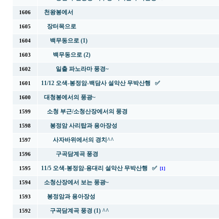
천왕봉에서
1606
장터목으로
1605
백무동으로 (1)
1604
백무동으로 (2)
1603
일출 파노라마 풍경~
1602
11/12 오색-봉정암-백담사 설악산 무박산행 ✅
1601
대청봉에서의 풍광~
1600
소청 부근/소청산장에서의 풍경
1599
봉정암 사리탑과 용아장성
1598
사자바위에서의 경치^^
1597
구곡담계곡 풍경
1596
11/5 오색-봉정암-용대리 설악산 무박산행 ✅
1595
[1]
소청산장에서 보는 풍광~
1594
봉정암과 용아장성
1593
구곡담계곡 풍경 (1) ^^
1592