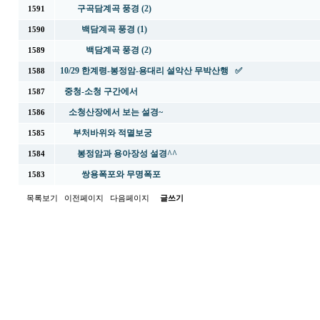
구곡담계곡 풍경 (2)
1591
백담계곡 풍경 (1)
1590
백담계곡 풍경 (2)
1589
10/29 한계령-봉정암-용대리 설악산 무박산행 ✅
1588
중청-소청 구간에서
1587
소청산장에서 보는 설경~
1586
부처바위와 적멸보궁
1585
봉정암과 용아장성 설경^^
1584
쌍용폭포와 무명폭포
1583
목록보기
이전페이지
다음페이지
글쓰기