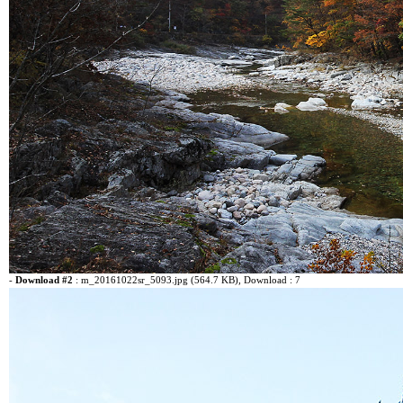
-
Download #2
:
m_20161022sr_5093.jpg (564.7 KB)
, Download : 7