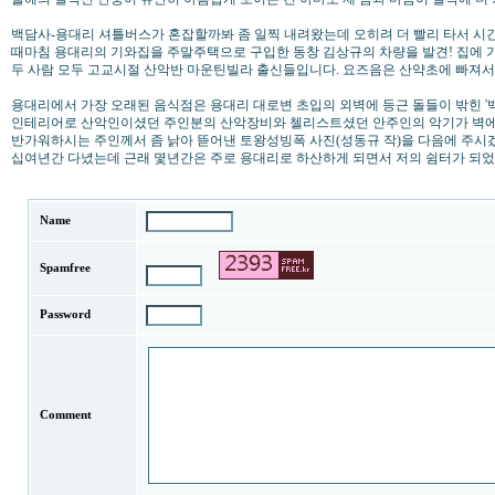
백담사-용대리 셔틀버스가 혼잡할까봐 좀 일찍 내려왔는데 오히려 더 빨리 타서 시
때마침 용대리의 기와집을 주말주택으로 구입한 동창 김상규의 차량을 발견! 집에 
두 사람 모두 고교시절 산악반 마운틴빌라 출신들입니다. 요즈음은 산약초에 빠져서 
용대리에서 가장 오래된 음식점은 용대리 대로변 초입의 외벽에 등근 돌들이 밖힌 '
인테리어로 산악인이셨던 주인분의 산악장비와 첼리스트셨던 안주인의 악기가 벽에
반가워하시는 주인께서 좀 낡아 뜯어낸 토왕성빙폭 사진(성동규 작)을 다음에 주시
십여년간 다녔는데 근래 몇년간은 주로 용대리로 하산하게 되면서 저의 쉼터가 되었
Name
Spamfree
Password
Comment