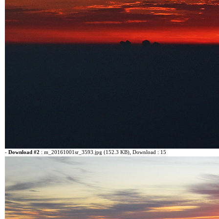
-
Download #2
:
m_20161001sr_3593.jpg (152.3 KB)
, Download : 15