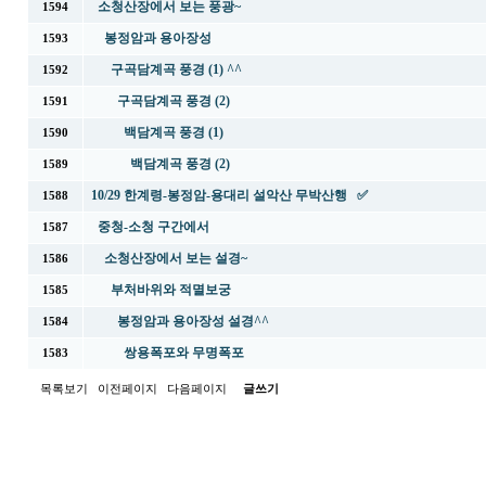
소청산장에서 보는 풍광~
1594
봉정암과 용아장성
1593
구곡담계곡 풍경 (1) ^^
1592
구곡담계곡 풍경 (2)
1591
백담계곡 풍경 (1)
1590
백담계곡 풍경 (2)
1589
10/29 한계령-봉정암-용대리 설악산 무박산행 ✅
1588
중청-소청 구간에서
1587
소청산장에서 보는 설경~
1586
부처바위와 적멸보궁
1585
봉정암과 용아장성 설경^^
1584
쌍용폭포와 무명폭포
1583
목록보기
이전페이지
다음페이지
글쓰기