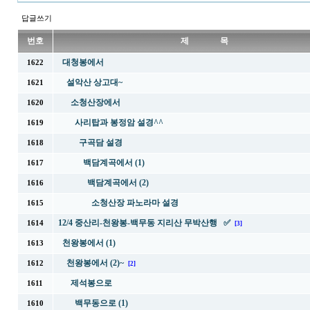
답글쓰기
번호
제 목
대청봉에서
1622
설악산 상고대~
1621
소청산장에서
1620
사리탑과 봉정암 설경^^
1619
구곡담 설경
1618
백담계곡에서 (1)
1617
백담계곡에서 (2)
1616
소청산장 파노라마 설경
1615
12/4 중산리-천왕봉-백무동 지리산 무박산행 ✅
1614
[3]
천왕봉에서 (1)
1613
천왕봉에서 (2)~
1612
[2]
제석봉으로
1611
백무동으로 (1)
1610