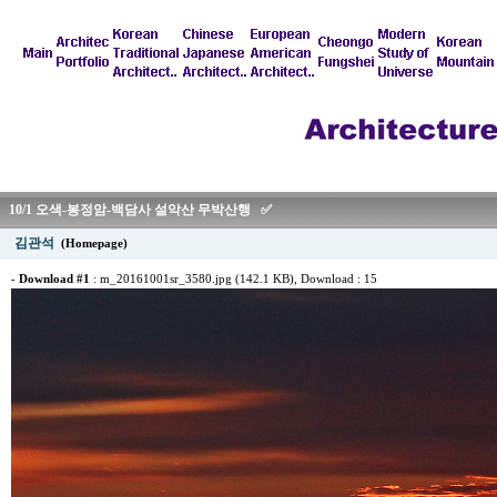
10/1 오색-봉정암-백담사 설악산 무박산행 ✅
김관석
(Homepage)
-
Download #1
:
m_20161001sr_3580.jpg (142.1 KB)
, Download : 15