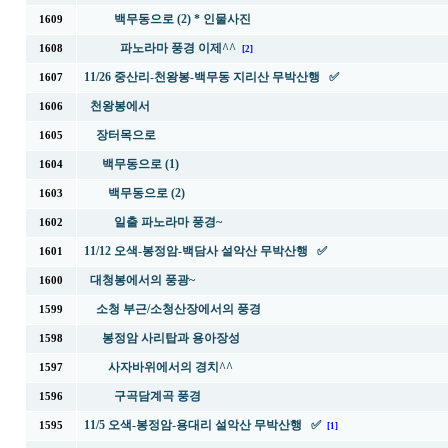
백무동으로 (2) * 인물사진
1609
파노라마 풍경 이제^^
1608
[2]
11/26 중산리-천왕봉-백무동 지리산 무박산행 ✅
1607
천왕봉에서
1606
장터목으로
1605
백무동으로 (1)
1604
백무동으로 (2)
1603
일출 파노라마 풍경~
1602
11/12 오색-봉정암-백담사 설악산 무박산행 ✅
1601
대청봉에서의 풍광~
1600
소청 부근/소청산장에서의 풍경
1599
봉정암 사리탑과 용아장성
1598
사자바위에서의 경치^^
1597
구곡담계곡 풍경
1596
11/5 오색-봉정암-용대리 설악산 무박산행 ✅
1595
[1]