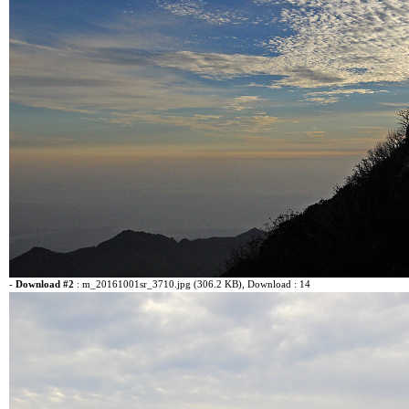
-
Download #2
:
m_20161001sr_3710.jpg (306.2 KB)
, Download : 14