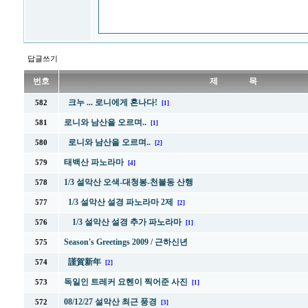
답글쓰기
번호
제 목
크누 ... 로니에게 혼나다!
582
[1]
로니와 남산을 오르며..
581
[1]
로니와 남산을 오르며..
580
[2]
태백산 파노라마
579
[4]
1/3 설악산 오색-대청봉-천불동 산행
578
1/3 설악산 설경 파노라마 2제
577
[2]
1/3 설악산 설경 추가 파노라마
576
[1]
Season's Greetings 2009 / 근하신년
575
謹賀新年
574
[2]
독일인 트레커 요헨이 찍어준 사진
573
[1]
08/12/27 설악산 최근 풍경
572
[3]