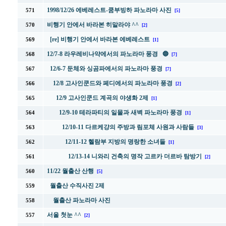
1998/12/26 에베레스트-쿰부빙하 파노라마 사진
571
[5]
비행기 안에서 바라본 히말라야 ^^
570
[2]
[re] 비행기 안에서 바라본 에베레스트
569
[1]
12/7-8 라우레비나약에서의 파노라마 풍경 🔵
568
[7]
12/6-7 둔체와 싱곰파에서의 파노라마 풍경
567
[7]
12/8 고사인쿤드와 페디에서의 파노라마 풍경
566
[2]
12/9 고사인쿤드 계곡의 야생화 2제
565
[1]
12/9-10 테라파티의 일몰과 새벽 파노라마 풍경
564
[1]
12/10-11 다르케걍의 주방과 림포체 사원과 사람들
563
[3]
12/11-12 헬람부 지방의 명랑한 소녀들
562
[1]
12/13-14 니와리 건축의 명작 고르카 더르바 탐방기
561
[2]
11/22 월출산 산행
560
[5]
월출산 수직사진 2제
559
월출산 파노라마 사진
558
서울 첫눈 ^^
557
[2]