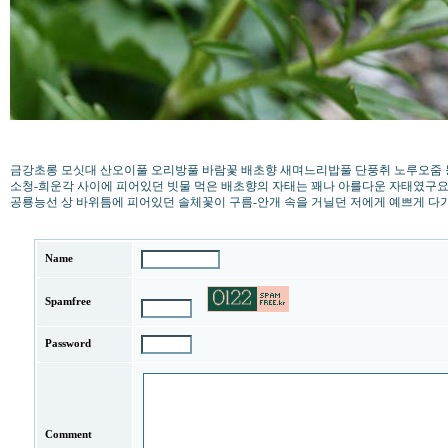
금강초롱 모싯대 산오이풀 오리방풀 바람꽃 배초향 새며느리밥풀 단풍취 노루오줌 등대
소청-희운각 사이에 피어있던 빗물 먹은 배초향의 자태는 꽤나 아를다운 자태였구요 
공룡능선 상 바위틈에 피어있던 솔체꽃이 구름-안개 속을 거닐던 저에게 예쁘게 
Name
Spamfree
Password
Comment