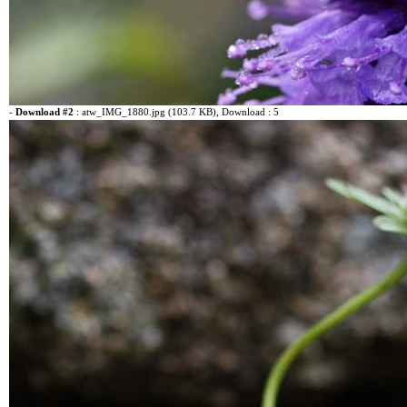
-
Download #2
:
atw_IMG_1880.jpg (103.7 KB)
, Download : 5