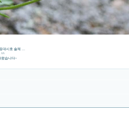
시호 솔체 ....
^^
다가왔습니다~