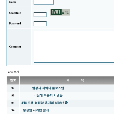
Name
Spamfree
Password
Comment
답글쓰기
번호
제 목
범봉과 적벽의 클로즈업~
97
비선대 부근의 시냇물
96
8/18 오색-봉정암-용대리 설악산 🔵
95
봉정암 사리탑 참배
94