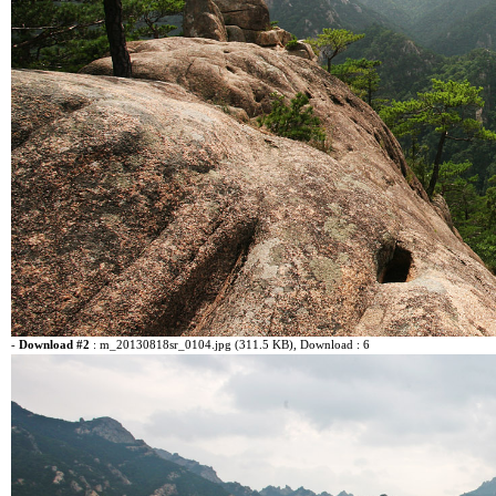
-
Download #2
:
m_20130818sr_0104.jpg (311.5 KB)
, Download : 6