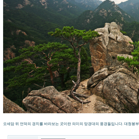
오세암 뒤 언덕의 경치를 바라보는 곳이란 의미의 망경대의 풍경들입니다. 대청봉부