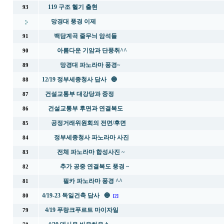
119 구조 헬기 출현
93
망경대 풍경 이제
백담계곡 줄무늬 암석들
91
아름다운 기암과 단풍취^^
90
망경대 파노라마 풍경~
89
12/19 정부세종청사 답사 🔵
88
건설교통부 대강당과 중정
87
건설교통부 후면과 연결복도
86
공정거래위원회의 전면/후면
85
정부세종청사 파노라마 사진
84
전체 파노라마 합성사진 ~
83
추가 공중 연결복도 풍경 ~
82
필카 파노라마 풍경 ^^
81
4/19-23 독일건축 답사 🔵
80
[2]
4/19 푸랑크푸르트 마이자일
79