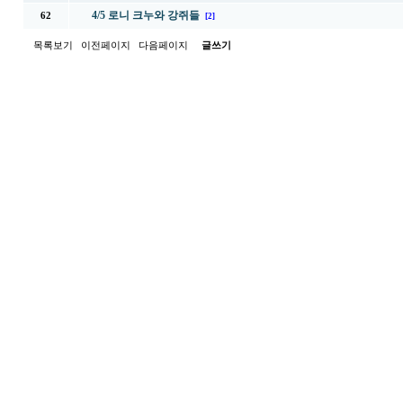
4/5 로니 크누와 강쥐들
62
[2]
목록보기
이전페이지
다음페이지
글쓰기