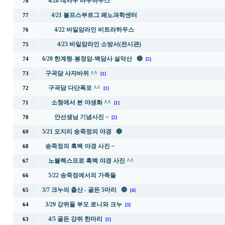
4/20 데사우 바우하우스
78
4/21 볼프스부르그 페노과학센터
77
4/22 바일암라인 비트라하우스
76
4/23 바일암라인 소방서(전시관)
75
6/20 한계령-봉정암-백담사 설악산 🔵
74
[5]
구곡담 사자바위 ^^
73
[1]
구곡담 다단폭포 ^^
72
[1]
소청에서 본 야생화 ^^
71
[1]
안선생님 기념사진 ~
70
[2]
5/21 오지리 송죽정의 야경 🔵
69
송죽정의 흑백 야경 사진 ~
68
노블렉스프로 흑백 야경 사진 ^^
67
5/22 송죽정에서의 가족들
66
3/7 크누의 출산 - 골든 5마리 🔵
65
[4]
3/29 강쥐들 부모 로니와 크누
64
[3]
4/5 골든 강쥐 한마리
63
[1]