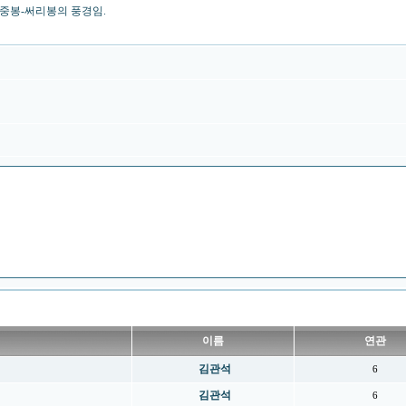
 중봉-써리봉의 풍경임.
이름
연관
김관석
6
김관석
6