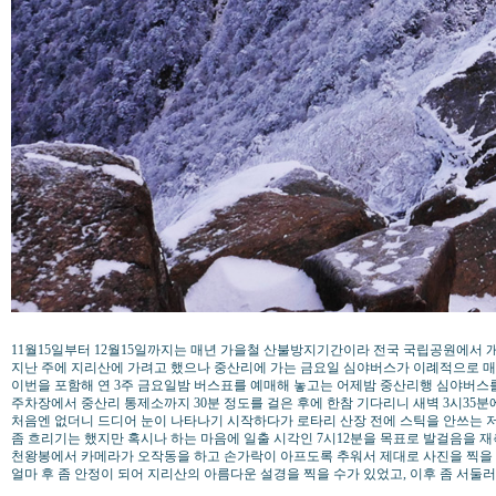
11월15일부터 12월15일까지는 매년 가을철 산불방지기간이라 전국 국립공원에서 
지난 주에 지리산에 가려고 했으나 중산리에 가는 금요일 심야버스가 이례적으로 
이번을 포함해 연 3주 금요일밤 버스표를 예매해 놓고는 어제밤 중산리행 심야버스를
주차장에서 중산리 통제소까지 30분 정도를 걸은 후에 한참 기다리니 새벽 3시35분에 열어
처음엔 없더니 드디어 눈이 나타나기 시작하다가 로타리 산장 전에 스틱을 안쓰는 
좀 흐리기는 했지만 혹시나 하는 마음에 일출 시각인 7시12분을 목표로 발걸음을 
천왕봉에서 카메라가 오작동을 하고 손가락이 아프도록 추워서 제대로 사진을 찍을 
얼마 후 좀 안정이 되어 지리산의 아름다운 설경을 찍을 수가 있었고, 이후 좀 서둘