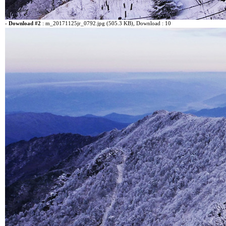
-
Download #2
:
m_20171125jr_0792.jpg (505.3 KB)
, Download : 10