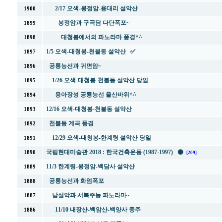
2/17 오색-봉정암-용대리 설악산
1900
봉정암과 구곡담 다단폭포~
1899
대청봉에서의 파노라마 풍경^^
1898
1/5 오색-대청봉-천불동 설악산 ✅
1897
공룡능선과 귀면암~
1896
1/26 오색-대청봉-천불동 설악산 당일
1895
용아장성 공룡능선 울산바위^^
1894
12/16 오색-대청봉-천불동 설악산
1893
천불동 계곡 풍경
1892
12/29 오색-대청봉-한계령 설악산 당일
1891
국립현대미술관 2018 : 한국건축운동 (1987-1997) ⚫
1890
[209]
11/3 한계령-봉정암-백담사 설악산
1889
공룡능선과 화엄폭포
1888
남설악과 서북주능 파노라마~
1887
11/10 내장산-백암산-백양사 종주
1886