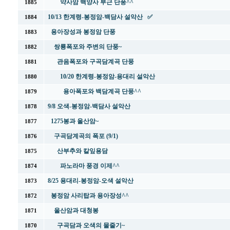
약사암 백양사 부근 단풍^^
1885
10/13 한계령-봉정암-백담사 설악산 ✅
1884
용아장성과 봉정암 단풍
1883
쌍룡폭포와 주변의 단풍~
1882
관음폭포와 구곡담계곡 단풍
1881
10/20 한계령-봉정암-용대리 설악산
1880
용아폭포와 백담계곡 단풍^^
1879
9/8 오색-봉정암-백담사 설악산
1878
1275봉과 울산암~
1877
구곡담계곡의 폭포 (9/1)
1876
산부추와 칼잎용담
1875
파노라마 풍경 이제^^
1874
8/25 용대리-봉정암-오색 설악산
1873
봉정암 사리탑과 용아장성^^
1872
울산암과 대청봉
1871
구곡담과 오색의 물줄기~
1870