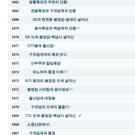
쌍룡폭포와 주변의 단풍~
1882
관음폭포와 구곡담계곡 단풍
1881
10/20 한계령-봉정암-용대리 설악산
1880
용아폭포와 백담계곡 단풍^^
1879
9/8 오색-봉정암-백담사 설악산
1878
1275봉과 울산암~
1877
구곡담계곡의 폭포 (9/1)
1876
산부추와 칼잎용담
1875
파노라마 풍경 이제^^
1874
8/25 용대리-봉정암-오색 설악산
1873
봉정암 사리탑과 용아장성^^
1872
울산암과 대청봉
1871
구곡담과 오색의 물줄기~
1870
7/21 오색-봉정암-백담사 설악산 ✅
1869
소청산장에서~
1868
구곡담계곡 풍경
1867