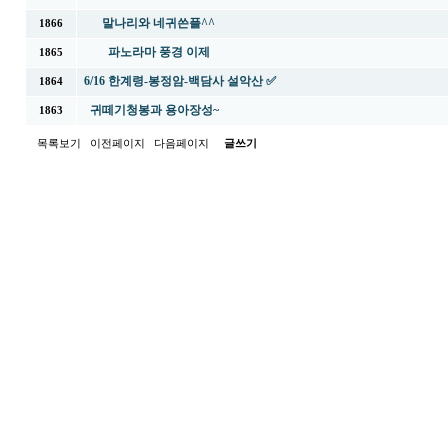
말나리와 네귀쓴플^^
1866
파노라마 풍경 이제
1865
6/16 한계령-봉정암-백담사 설악산 ✅
1864
귀떼기청봉과 용아장성~
1863
목록보기
이전페이지
다음페이지
글쓰기