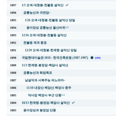
1/5 오색-대청봉-천불동 설악산 ✅
1897
공룡능선과 귀면암~
1896
1/26 오색-대청봉-천불동 설악산 당일
1895
용아장성 공룡능선 울산바위^^
1894
12/16 오색-대청봉-천불동 설악산
1893
천불동 계곡 풍경
1892
12/29 오색-대청봉-한계령 설악산 당일
1891
국립현대미술관 2018 : 한국건축운동 (1987-1997) ⚫
1890
[209]
11/3 한계령-봉정암-백담사 설악산
1889
공룡능선과 화엄폭포
1888
남설악과 서북주능 파노라마~
1887
11/10 내장산-백암산-백양사 종주
1886
약사암 백양사 부근 단풍^^
1885
10/13 한계령-봉정암-백담사 설악산 ✅
1884
용아장성과 봉정암 단풍
1883