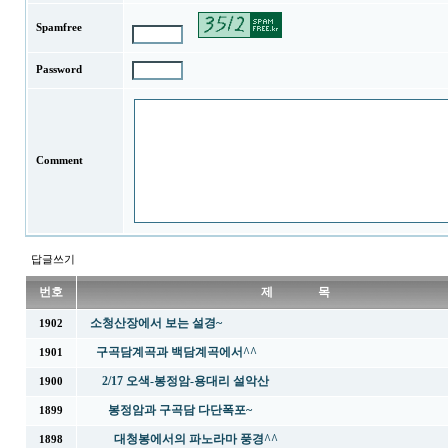
Spamfree
Password
Comment
답글쓰기
번호
제 목
소청산장에서 보는 설경~
1902
구곡담계곡과 백담계곡에서^^
1901
2/17 오색-봉정암-용대리 설악산
1900
봉정암과 구곡담 다단폭포~
1899
대청봉에서의 파노라마 풍경^^
1898