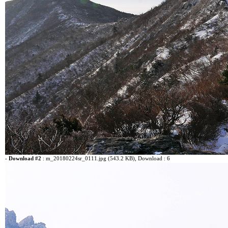
-
Download #2
:
m_20180224sr_0111.jpg (543.2 KB)
, Download : 6