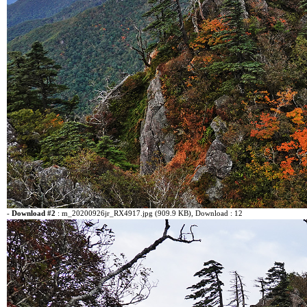
-
Download #2
:
m_20200926jr_RX4917.jpg (909.9 KB)
, Download : 12