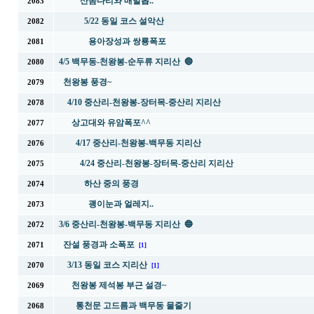
산솜다리와 매발톱..
2083
5/22 동일 코스 설악산
2082
용아장성과 쌍룡폭포
2081
4/5 백무동-천왕봉-순두류 지리산 🔵
2080
천왕봉 풍경~
2079
4/10 중산리-천왕봉-장터목-중산리 지리산
2078
상고대와 유암폭포^^
2077
4/17 중산리-천왕봉-백무동 지리산
2076
4/24 중산리-천왕봉-장터목-중산리 지리산
2075
하산 중의 풍경
2074
괭이눈과 얼레지..
2073
3/6 중산리-천왕봉-백무동 지리산 🔵
2072
잔설 풍경과 소폭포
2071
[1]
3/13 동일 코스 지리산
2070
[1]
천왕봉 제석봉 부근 설경~
2069
통천문 고드름과 백무동 물줄기
2068