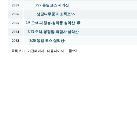
3/27 동일코스 지리산
2067
생강나무꽃과 소폭포^^
2066
2/6 오색-대청봉-설악동 설악산 🔵
2065
2/13 오색-봉정암-백담사 설악산
2064
2/20 동일 코스 설악산~
2063
목록보기
이전페이지
다음페이지
글쓰기