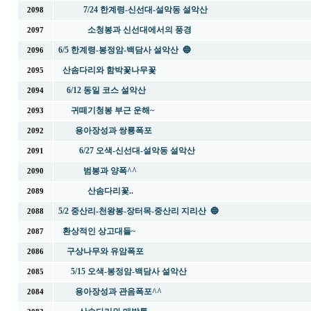
7/24 한계령-신선대-설악동 설악산
2098
소청봉과 신선대에서의 풍경
2097
6/5 한계령-봉정암-백담사 설악산 🔵
2096
산솜다리와 함박꽃나무꽃
2095
6/12 동일 코스 설악산
2094
귀떼기청봉 부근 운해~
2093
용아장성과 쌍룡폭포
2092
6/27 오색-신선대-설악동 설악산
2091
범봉과 양폭^^
2090
산솜다리꽃..
2089
5/2 중산리-천왕봉-장터목-중산리 지리산 🔵
2088
환상적인 상고대들~
2087
구상나무와 유암폭포
2086
5/15 오색-봉정암-백담사 설악산
2085
용아장성과 관음폭포^^
2084