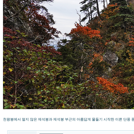
천왕봉에서 멀지 않은 제석봉과 제석봉 부근의 아름답게 물들기 시작한 이른 단풍 풍