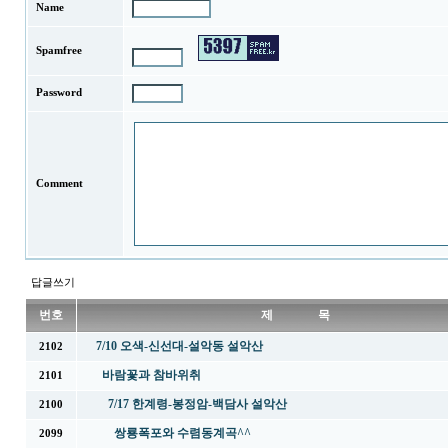
Name
Spamfree
Password
Comment
답글쓰기
번호
제 목
7/10 오색-신선대-설악동 설악산
2102
바람꽃과 참바위취
2101
7/17 한계령-봉정암-백담사 설악산
2100
쌍룡폭포와 수렴동계곡^^
2099