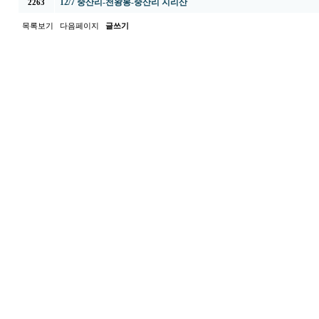
12/7 중산리-천왕봉-중산리 지리산
2263
목록보기
다음페이지
글쓰기