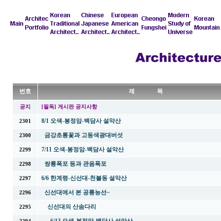
번호
제 목
공지
[필독] 게시판 공지사항
8/1 오색-봉정암-백담사 설악산
2301
금강초롱꽃과 고동색광대버섯
2300
7/11 오색-봉정암-백담사 설악산
2299
쌍룡폭포 등과 관음폭포
2298
6/6 한계령-신선대-천불동 설악산
2297
신선대에서 본 공룡능선~
2296
신선대의 산솜다리
2295