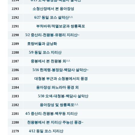
6/13 오색-봉정암-백담사 설악산
2294
소청산장에서 본 용아장성
2293
6/27 동일 코스 설악산^^
2292
부처바위/적멸보궁과 쌍룡폭포
2291
5/2 중산리-천왕봉-유평리 지리산~
2290
호랑버들과 금낭화
2289
5/9 동일 코스 지리산
2288
중봉에서 본 천왕봉 외^^
2287
5/16 한계령-봉정암-백담사 설악산~
2286
대청봉 부근과 소청봉에서의 풍경
2285
용아장성 파노라마 풍경 외
2284
5/30 오색-대청봉-백담사 설악산
2283
용아장성 및 쌍룡폭포^^
2282
4/5 중산리-천왕봉-백무동 지리산
2281
천왕봉에서 본 지리산 주능선 풍경~
2280
4/12 동일 코스 지리산
2279