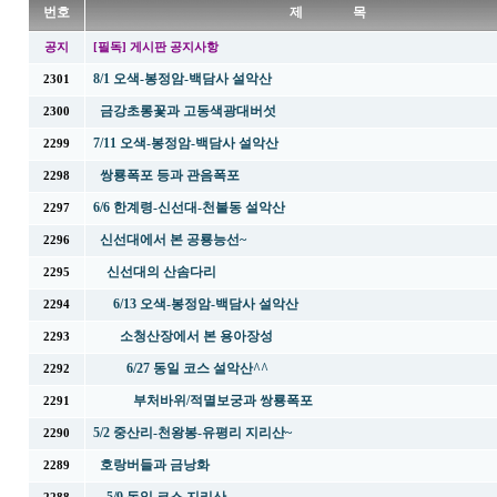
번호
제 목
공지
[필독] 게시판 공지사항
8/1 오색-봉정암-백담사 설악산
2301
금강초롱꽃과 고동색광대버섯
2300
7/11 오색-봉정암-백담사 설악산
2299
쌍룡폭포 등과 관음폭포
2298
6/6 한계령-신선대-천불동 설악산
2297
신선대에서 본 공룡능선~
2296
신선대의 산솜다리
2295
6/13 오색-봉정암-백담사 설악산
2294
소청산장에서 본 용아장성
2293
6/27 동일 코스 설악산^^
2292
부처바위/적멸보궁과 쌍룡폭포
2291
5/2 중산리-천왕봉-유평리 지리산~
2290
호랑버들과 금낭화
2289