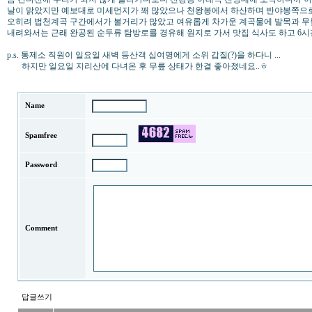
날이 맑았지만 예보대로 미세먼지가 꽤 많았으나 천왕봉에서 하산하며 반야봉쪽으로
오히려 법천계곡 구간에서가 볼거리가 많았고 여유롭게 차가운 계곡물에 발목과 무릎을
내려와서는 근래 완공된 순두류 탐방로를 경유해 원지로 가서 맛집 식사도 하고 6
p.s. 통제소 직원이 일요일 새벽 등산객 십여명에게 소위 갑질(?)을 하다니 ...
하지만 일요일 지리산에 다녀온 후 무릎 상태가 한결 좋아졌네요..ㅎ
Name
Spamfree
Password
Comment
답글쓰기