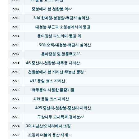
5/9 동일 코스 지리산
2288
중봉에서 본 천왕봉 외^^
2287
5/16 한계령-봉정암-백담사 설악산~
2286
대청봉 부근과 소청봉에서의 풍경
2285
용아장성 파노라마 풍경 외
2284
5/30 오색-대청봉-백담사 설악산
2283
용아장성 및 쌍룡폭포^^
2282
4/5 중산리-천왕봉-백무동 지리산
2281
천왕봉에서 본 지리산 주능선 풍경~
2280
4/12 동일 코스 지리산
2279
백무동의 시원한 물줄기들
2278
4/19 동일 코스 지리산
2277
4/25 중산리-천왕봉-중산리 지리산
2276
구상나무 고사목과 괭이눈^^
2275
3/2, 4 남산/오지리에서 조깅
2274
조깅과 더불어 등산 재개 ...
2273