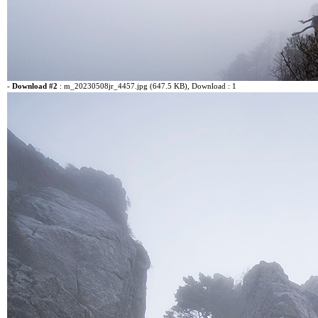
-
Download #2
:
m_20230508jr_4457.jpg (647.5 KB)
, Download : 1