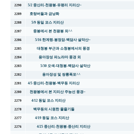
5/2 중산리-천왕봉-유평리 지리산~
2290
호랑버들과 금낭화
2289
5/9 동일 코스 지리산
2288
중봉에서 본 천왕봉 외^^
2287
5/16 한계령-봉정암-백담사 설악산~
2286
대청봉 부근과 소청봉에서의 풍경
2285
용아장성 파노라마 풍경 외
2284
5/30 오색-대청봉-백담사 설악산
2283
용아장성 및 쌍룡폭포^^
2282
4/5 중산리-천왕봉-백무동 지리산
2281
천왕봉에서 본 지리산 주능선 풍경~
2280
4/12 동일 코스 지리산
2279
백무동의 시원한 물줄기들
2278
4/19 동일 코스 지리산
2277
4/25 중산리-천왕봉-중산리 지리산
2276