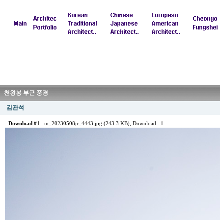
천왕봉 부근 풍경
김관석
-
Download #1
:
m_20230508jr_4443.jpg (243.3 KB)
, Download : 1