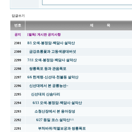
답글쓰기
번호
제 목
공지
[필독] 게시판 공지사항
8/1 오색-봉정암-백담사 설악산
2301
금강초롱꽃과 고동색광대버섯
2300
7/11 오색-봉정암-백담사 설악산
2299
쌍룡폭포 등과 관음폭포
2298
6/6 한계령-신선대-천불동 설악산
2297
신선대에서 본 공룡능선~
2296
신선대의 산솜다리
2295
6/13 오색-봉정암-백담사 설악산
2294
소청산장에서 본 용아장성
2293
6/27 동일 코스 설악산^^
2292
부처바위/적멸보궁과 쌍룡폭포
2291