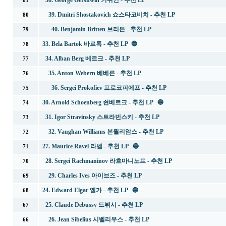
38. George Gershwin 거쉬인 - 추천 LP
81
39. Dmitri Shostakovich 쇼스타코비치 - 추천 LP
80
40. Benjamin Britten 브리튼 - 추천 LP
79
33. Bela Bartok 바르톡 - 추천 LP 🔵
78
34. Alban Berg 베르크 - 추천 LP
77
35. Anton Webern 베베른 - 추천 LP
76
36. Sergei Prokofiev 프로코피에프 - 추천 LP
75
30. Arnold Schoenberg 쇤베르크 - 추천 LP 🔵
74
31. Igor Stravinsky 스트라빈스키 - 추천 LP
73
32. Vaughan Williams 본윌리암스 - 추천 LP
72
27. Maurice Ravel 라벨 - 추천 LP 🔵
71
28. Sergei Rachmaninov 라흐마니노프 - 추천 LP
70
29. Charles Ives 아이브즈 - 추천 LP
69
24. Edward Elgar 엘가 - 추천 LP 🔵
68
25. Claude Debussy 드뷔시 - 추천 LP
67
26. Jean Sibelius 시벨리우스 - 추천 LP
66