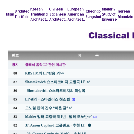
번호
제 목
공지
클래식 음악 LP 관련 게시판
KBS FM의 LP 방송 외^^
88
Shostakovich 쇼스타코비치 교향곡 LP ✅
87
Shostakovich 쇼스타코비치의 회상록
86
LP 관리 - 스타일러스 청소법
85
[2]
모노럴 판의 진수 *퍼온 글* ✅
84
Mahler 말러 교향곡 제1번 - 발터 모노반 ✅
83
[3]
37. Aaron Copland 코플란드 - 추천 LP ⚫
82