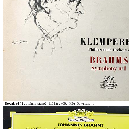
-
Download #2
:
brahms_piano2_1132.jpg (68.4 KB)
, Download : 1