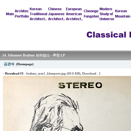
14. Johannes Brahms 브라암스 - 추천 LP
김관석
(Homepage)
-
Download #1
:
brahms_sym1_klemperer.jpg (69.6 KB)
, Download : 2