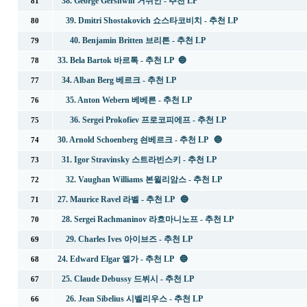
38. George Gershwin 거쉬인 - 추천 LP
81
39. Dmitri Shostakovich 쇼스타코비치 - 추천 LP
80
40. Benjamin Britten 브리튼 - 추천 LP
79
33. Bela Bartok 바르톡 - 추천 LP 🔵
78
34. Alban Berg 베르크 - 추천 LP
77
35. Anton Webern 베베른 - 추천 LP
76
36. Sergei Prokofiev 프로코피에프 - 추천 LP
75
30. Arnold Schoenberg 쇤베르크 - 추천 LP 🔵
74
31. Igor Stravinsky 스트라빈스키 - 추천 LP
73
32. Vaughan Williams 본윌리암스 - 추천 LP
72
27. Maurice Ravel 라벨 - 추천 LP 🔵
71
28. Sergei Rachmaninov 라흐마니노프 - 추천 LP
70
29. Charles Ives 아이브즈 - 추천 LP
69
24. Edward Elgar 엘가 - 추천 LP 🔵
68
25. Claude Debussy 드뷔시 - 추천 LP
67
26. Jean Sibelius 시벨리우스 - 추천 LP
66