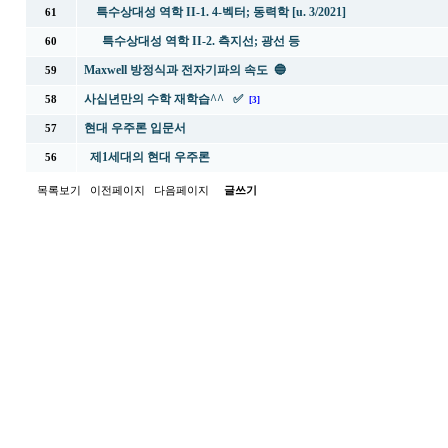
특수상대성 역학 II-1. 4-벡터; 동력학 [u. 3/2021]
61
특수상대성 역학 II-2. 측지선; 광선 등
60
Maxwell 방정식과 전자기파의 속도 🔵
59
사십년만의 수학 재학습^^ ✅
58
[3]
현대 우주론 입문서
57
제1세대의 현대 우주론
56
목록보기
이전페이지
다음페이지
글쓰기