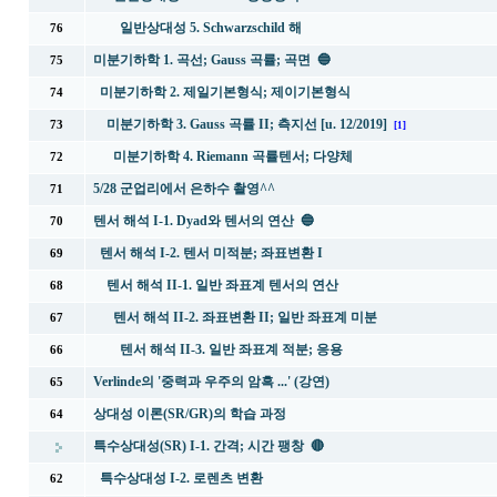
일반상대성 5. Schwarzschild 해
76
미분기하학 1. 곡선; Gauss 곡률; 곡면 🔵
75
미분기하학 2. 제일기본형식; 제이기본형식
74
미분기하학 3. Gauss 곡률 II; 측지선 [u. 12/2019]
73
[1]
미분기하학 4. Riemann 곡률텐서; 다양체
72
5/28 군업리에서 은하수 촬영^^
71
텐서 해석 I-1. Dyad와 텐서의 연산 🔵
70
텐서 해석 I-2. 텐서 미적분; 좌표변환 I
69
텐서 해석 II-1. 일반 좌표계 텐서의 연산
68
텐서 해석 II-2. 좌표변환 II; 일반 좌표계 미분
67
텐서 해석 II-3. 일반 좌표계 적분; 응용
66
Verlinde의 '중력과 우주의 암흑 ...' (강연)
65
상대성 이론(SR/GR)의 학습 과정
64
특수상대성(SR) I-1. 간격; 시간 팽창 🔴
특수상대성 I-2. 로렌츠 변환
62