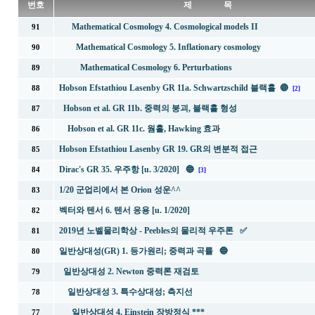
번호
제 목
Mathematical Cosmology 4. Cosmological models II
91
Mathematical Cosmology 5. Inflationary cosmology
90
Mathematical Cosmology 6. Perturbations
89
Hobson Efstathiou Lasenby GR 11a. Schwartzschild 블랙홀 🔴
88
[2]
Hobson et al. GR 11b. 중력의 붕괴, 블랙홀 형성
87
Hobson et al. GR 11c. 웜홀, Hawking 효과
86
Hobson Efstathiou Lasenby GR 19. GR의 변분적 접근
85
Dirac's GR 35. 우주항 [u. 3/2020] 🔵
84
[3]
1/20 군업리에서 본 Orion 성운^^
83
벡터와 텐서 6. 텐서 응용 [u. 1/2020]
82
2019년 노벨물리학상 - Peebles의 물리적 우주론 ✅
81
일반상대성(GR) 1. 등가원리; 중력과 곡률 🔵
80
일반상대성 2. Newton 중력론 재검토
79
일반상대성 3. 특수상대성; 측지선
78
일반상대성 4. Einstein 장방정식 ***
77