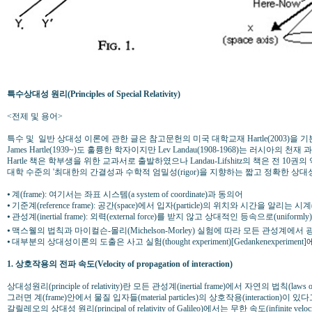
특수상대성 원리(Principles of Special Relativity)
<전제 및 용어>
특수 및 일반 상대성 이론에 관한 글은 참고문헌의 미국 대학교재 Hartle(2003)을 기본으로 
James Hartle(1939~)도 훌륭한 학자이지만 Lev Landau(1908-1968)는 러시아의 천재 
Hartle 책은 학부생을 위한 교과서로 출발하였으나 Landau-Lifshitz의 책은 전 10
대학 수준의 '최대한의 간결성과 수학적 엄밀성(rigor)을 지향하는 짧고 정확한 
⦁ 계(frame): 여기서는 좌표 시스템(a system of coordinate)과 동의어
⦁ 기준계(reference frame): 공간(space)에서 입자(particle)의 위치와 시간을 알리는 시계(
⦁ 관성계(inertial frame): 외력(external force)를 받지 않고 상대적인 등속으로(uniformly
⦁ 맥스웰의 법칙과 마이컬슨-몰리(Michelson-Morley) 실험에 따라 모든 관성계에서 광속 c
⦁ 대부분의 상대성이론의 도출은 사고 실험(thought experiment)[Gedankenexperiment]
1. 상호작용의 전파 속도(Velocity of propagation of interaction)
상대성원리(principle of relativity)란 모든 관성계(inertial frame)에서 자연의 법
그러면 계(frame)안에서 물질 입자들(material particles)의 상호작용(interaction)이 있
갈릴레오의 상대성 원리(principal of relativity of Galileo)에서는 무한 속도(infini