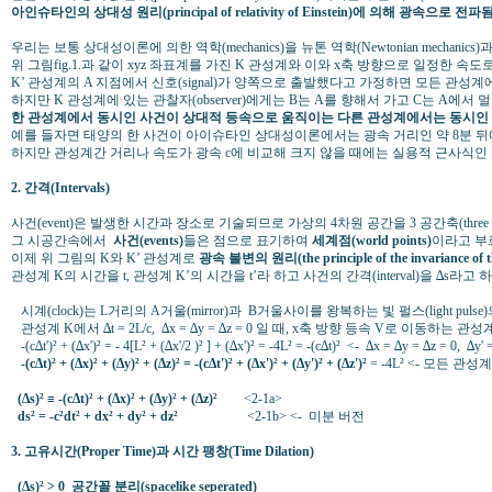
아인슈타인의 상대성 원리(principal of relativity of Einstein)에 의해 광속으로
우리는 보통 상대성이론에 의한 역학(mechanics)을 뉴톤 역학(Newtonian mechanics)과 
위 그림fig.1.과 같이 xyz 좌표계를 가진 K 관성계와 이와 x축 방향으로 일정한 속도로
K’ 관성계의 A 지점에서 신호(signal)가 양쪽으로 출발했다고 가정하면 모든 관성
하지만 K 관성계에 있는 관찰자(observer)에게는 B는 A를 향해서 가고 C는 A에
한 관성계에서 동시인 사건이 상대적 등속으로 움직이는 다른 관성계에서는 동시인 
예를 들자면 태양의 한 사건이 아이슈타인 상대성이론에서는 광속 거리인 약 8분 
하지만 관성계간 거리나 속도가 광속 c에 비교해 크지 않을 때에는 실용적 근사식인 뉴톤의 역학
2. 간격(Intervals)
사건(event)은 발생한 시간과 장소로 기술되므로 가상의 4차원 공간을 3 공간축(three space
그 시공간속에서
사건(events)
들은 점으로 표기하여
세계점(world points)
이라고 부
이제 위 그림의 K와 K’ 관성계로
광속 불변의 원리(the principle of the invariance of the 
관성계 K의 시간을 t, 관성계 K’의 시간을 t’라 하고 사건의 간격(interval)을 ∆s라고
시계(clock)는 L거리의 A거울(mirror)과 B거울사이를 왕복하는 빛 펄스(light pulse)의 시간 간
관성계 K에서 ∆t = 2L/c, ∆x = ∆y = ∆z = 0 일 때, x축 방향 등속 V로 이동하는 관성계 K'의 ∆t' = 
-(c∆t')² + (∆x')² = - 4[L² + (∆x'/2 )² ] + (∆x')² = -4L² = -(c∆t)² <- ∆x = ∆y = ∆z
-(c∆t)² + (∆x)² + (∆y)² + (∆z)² = -(c∆t')² + (∆x')² + (∆y')² + (∆z')²
= -4L² <- 모든 관성
(∆s)² ≡ -(c∆t)² + (∆x)² + (∆y)² + (∆z)²
<2-1a>
ds² = -c²dt² + dx² + dy² + dz²
<2-1b> <- 미분 버전
3. 고유시간(Proper Time)과 시간 팽창(Time Dilation)
(∆s)² > 0 공간꼴 분리(spacelike seperated)