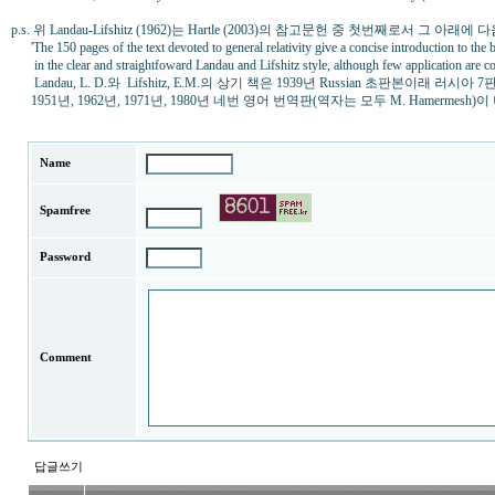
p.s. 위 Landau-Lifshitz (1962)는 Hartle (2003)의 참고문헌 중 첫번째로서 그 아
'The 150 pages of the text devoted to general relativity give a concise introduction to the b
in the clear and straightfoward Landau and Lifshitz style, although few application are co
Landau, L. D.와 Lifshitz, E.M.의 상기 책은 1939년 Russian 초판본이래 러시아 7
1951년, 1962년, 1971년, 1980년 네번 영어 번역판(역자는 모두 M. Hamermesh)이
Name
Spamfree
Password
Comment
답글쓰기