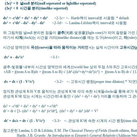
(∆s)² = 0 널null 분리(null seperated or lightlike seperated)
(∆s)² < 0 시간꼴 분리(timelike seperted)
ds² = -c²dt² + dx² + dy² + dz²
<2-1c> <- Hartle책이 interval로 사용함. * default
ds² = c²dt² - dx² - dy² - dz²
<2-1d> <- Landau-Lifshitz책이 interval로 사용함.
위 그림처럼 널null 분리된 점들이
광추
[光錐-빛원뿔](light cone)가 되며 질량을 
여기서
시계
(clock)는 시간꼴 거리(timelike distance)를 재는 도구(device)이고,
자
(rul
시간성 영역안의
곡선(curve)을 따라 움직이는 거리인 τ
는 실제 시간이며
고유시간(pro
dτ² ≡ - ds²/c²
<3-1>
광추-빛원뿔 내부의 시간성 영역안의 세계선world line 상의 두점 A와 B간 고유시간은
τAB = ∫(trom A to B)dτ = ∫(trom A to B) √ {dt²-(dx²+dy²+dz²)/c²} = ∫(trom A to B) dt √ {1-
d
τ
= dt √ (1 - V²/c²)
<3-2> <- 고유시간 팽창(proper time dilation) * '지연'
정지한 관성계 K와 V로 움직이는 관성계 K'에 각각 속한 시계들clocks을 통해 dt'가 무
관성계 K'에 있는 시계는 시간간격l dt 동안 √ (dx² + dy² + dz²) 거리를 이동하며 그 관성
ds² = -c²dt² + dx² + dy² + dz² =-c²dt'²
dt' = dt √ [1- (dx² + dy² + dz² )/c²dt²], (dx² + dy² + dz² )/dt² = V²
dt' = ds/c = dt √ (1 - V²/c²)
<3-3> <- 관성계 K'에 속한 시계의 시간 팽창(time dilat
참고문헌 Landau, L.D & Lifshitz, E.M.
The Classical Theory of Fields
(fourth edition, B
Hartle, J.B.
Gravity: An Introduction to Einstein’s General Relativity
(Addison-Wes